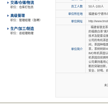
交通/仓储/物流
员工人数
50人-100人
职位：
仓库打包员
单位所在地
福建省/宁德市/
高级管理
职位：
管理经理（急聘）
http://www.tms
单位网址
福建省银龙茶
生产/加工/制造
的福鼎白茶“离
职位：
总经理助理
技术及配套设
公司的有机茶园
间，茶园种植面
茶，茶树树龄4
单位简介
IMO有机茶园
机茶园目前拥有
公司秉持着用
断的突破创新
安全、好喝、
未