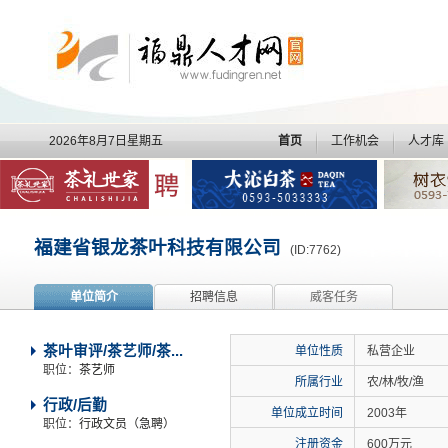
2026年8月7日星期五
首页
工作机会
人才库
福建省银龙茶叶科技有限公司
(ID:7762)
单位简介
招聘信息
威客任务
茶叶审评/茶艺师/茶...
单位性质
私营企业
职位：
茶艺师
所属行业
农/林/牧/渔
行政/后勤
单位成立时间
2003年
职位：
行政文员（急聘）
注册资金
600万元