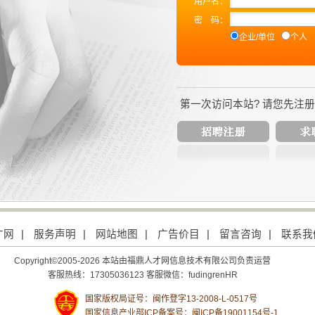
用户名：
密
码：
企业/单位
个人
第一次访问本站? 请您先注
才网
|
服务声明
|
网站地图
|
广告价目
|
留言咨询
|
联系我
Copyright©2005-2026 本站由福鼎人才网信息技术有限公司负责运营
客服热线：17305036123 客服微信：fudingrenHR
国家版权局证号：闽作登字13-2008-L-0517号
国家信息产业部ICP备案号：
闽ICP备19001154号-1