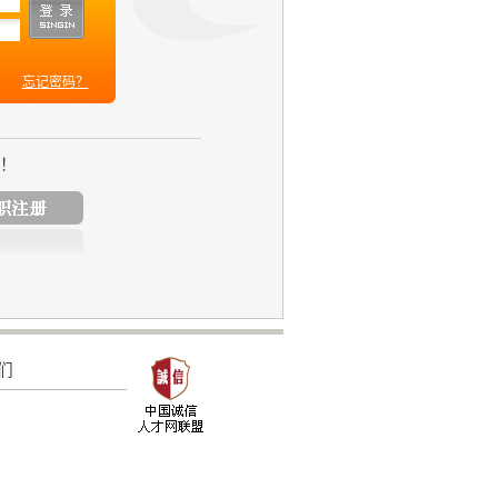
忘记密码？
册！
们