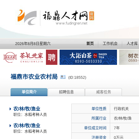
2026年8月8日星期六
首页
工作机会
人才库
福鼎市农业农村局
(ID:18552)
单位简介
招聘信息
威客任务
农/林/牧/渔业
单位性质
行政机关
职位：
水稻考种人员
所属行业
农/林/牧/渔
农/林/牧/渔业
单位成立时间
7年
职位：
水稻考种人员
注册资金
0万元