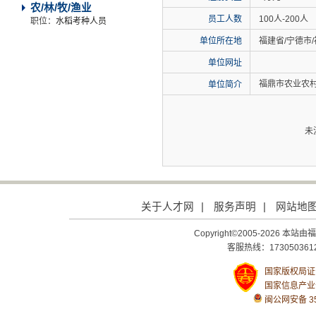
农/林/牧/渔业
员工人数
100人-200人
职位：
水稻考种人员
单位所在地
福建省/宁德市/
单位网址
福鼎市农业农
单位简介
未
关于人才网
|
服务声明
|
网站地
Copyright©2005-2026
客服热线：1730503612
国家版权局证号：
国家信息产业
闽公网安备 350