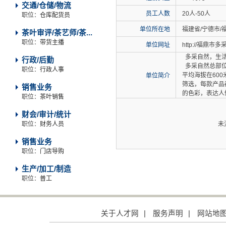
交通/仓储/物流
员工人数
20人-50人
职位：
仓库配货员
单位所在地
福建省/宁德市/
茶叶审评/茶艺师/茶...
职位：
带货主播
单位网址
http://福鼎
多采自然，生活
行政/后勤
多采自然总部位
职位：
行政人事
平均海拔在60
单位简介
筛选，每款产品
销售业务
的色彩，表达人
职位：
茶叶销售
财会/审计/统计
职位：
财务人员
未
销售业务
职位：
门店导购
生产/加工/制造
职位：
普工
关于人才网
|
服务声明
|
网站地