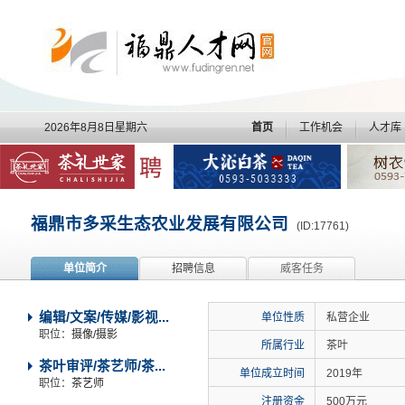
2026年8月8日星期六
首页
工作机会
人才库
福鼎市多采生态农业发展有限公司
(ID:17761)
单位简介
招聘信息
威客任务
编辑/文案/传媒/影视...
单位性质
私营企业
职位：
摄像/摄影
所属行业
茶叶
茶叶审评/茶艺师/茶...
单位成立时间
2019年
职位：
茶艺师
注册资金
500万元