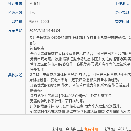
性别要求
不限制
工作地点
招聘人数
1人
是否兼职
¥5000-6000
工资待遇
有效时间
2026/7/15 16:49:04
发布日期
专注于玻璃数控设备和海燕挂机领域 在行业中已取得显著成绩。
团队。
岗位职责：
全面负责玻璃数控设备和海燕挂机在抖音、阿里巴巴等平台的运营
分析市场与用户数据 精准把握市场动态 制定针对性的运营方案 
带领运营团队 协同内容创作、客服等部门 提升各平台的运营效果
任职要求：
3年以上电商或新媒体运营经验 有抖音、阿里巴巴运营成功案例
具体描述
对机械设备、家电产品有一定了解 熟悉相关行业市场趋势。
具备优秀的数据分析能力、团队管理能力和创新思维 能灵活应对
薪资福利：
具有竞争力的薪资 [具体薪资范围]元/月 外加绩效奖金。
完善的福利体系社保、节日福利等。
广阔的发展空间 参与公司核心业务 助力个人职业快速晋升。
如果你对挑战充满热情 渴望在运营领域大展拳脚 欢迎将简历发送
未注册用户请先点击
免费注册
未登录用户请点