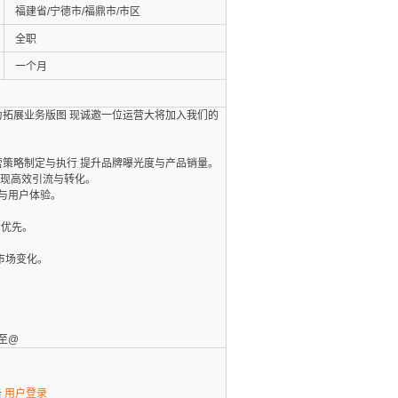
福建省/宁德市/福鼎市/市区
全职
一个月
为拓展业务版图 现诚邀一位运营大将加入我们的
策略制定与执行 提升品牌曝光度与产品销量。
实现高效引流与转化。
与用户体验。
者优先。
市场变化。
至@
击
用户登录