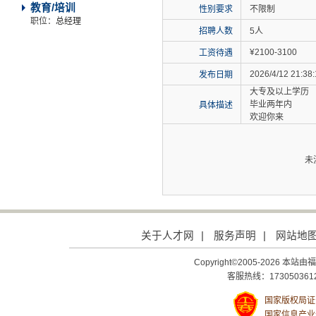
教育/培训
性别要求
不限制
职位：
总经理
招聘人数
5人
¥2100-3100
工资待遇
2026/4/12 21:38
发布日期
大专及以上学历
毕业两年内
具体描述
欢迎你来
未
关于人才网
|
服务声明
|
网站地
Copyright©2005-2026
客服热线：1730503612
国家版权局证号：
国家信息产业