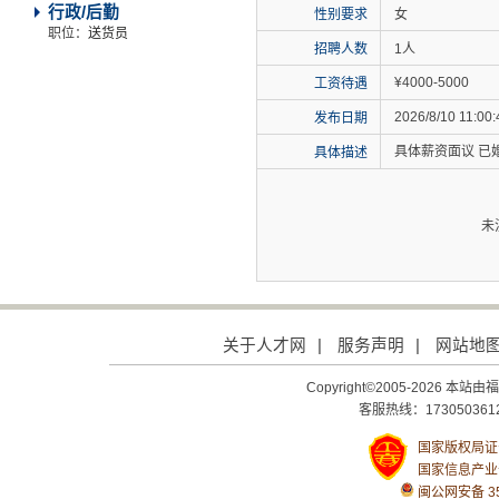
行政/后勤
性别要求
女
职位：
送货员
招聘人数
1人
¥4000-5000
工资待遇
2026/8/10 11:00:
发布日期
具体薪资面议 已
具体描述
未
关于人才网
|
服务声明
|
网站地
Copyright©2005-2026
客服热线：1730503612
国家版权局证号：
国家信息产业
闽公网安备 350