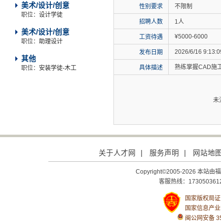
美术/设计/创意
性别要求
不限制
职位：
设计学徒
招聘人数
1人
美术/设计/创意
¥5000-6000
工资待遇
职位：
助理设计
2026/6/16 9:13:0
发布日期
其他
熟练掌握CAD施
具体描述
职位：
安装学徒-木工
未
关于人才网
|
服务声明
|
网站地
Copyright©2005-2026
客服热线：1730503612
国家版权局证号：
国家信息产业
闽公网安备 350