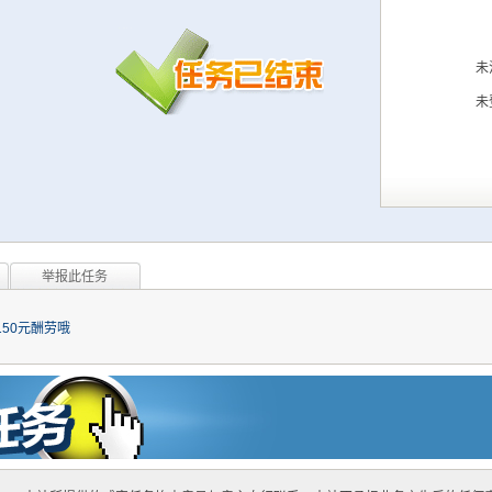
未
未
举报此任务
50元酬劳哦