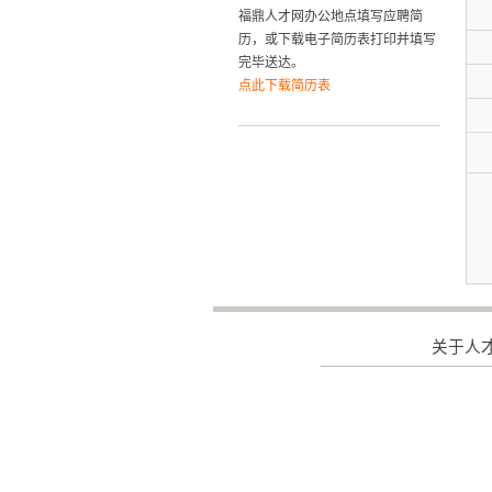
福鼎人才网办公地点填写应聘简
历，或下载电子简历表打印并填写
完毕送达。
点此下载简历表
关于人