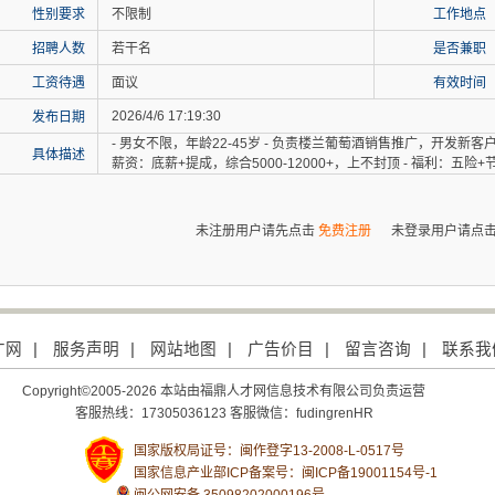
性别要求
不限制
工作地点
招聘人数
若干名
是否兼职
工资待遇
面议
有效时间
2026/4/6 17:19:30
发布日期
- 男女不限，年龄22-45岁 - 负责楼兰葡萄酒销售推广，开发新客
具体描述
薪资：底薪+提成，综合5000-12000+，上不封顶 - 福利：五险+
未注册用户请先点击
免费注册
未登录用户请点
才网
|
服务声明
|
网站地图
|
广告价目
|
留言咨询
|
联系我
Copyright©2005-2026 本站由福鼎人才网信息技术有限公司负责运营
客服热线：17305036123 客服微信：fudingrenHR
国家版权局证号：闽作登字13-2008-L-0517号
国家信息产业部ICP备案号：
闽ICP备19001154号-1