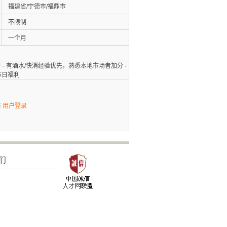
福建省/宁德市/福鼎市
不限制
一个月
户 - 有酒水/快消经验优先，熟悉本地市场者加分 -
节日福利
击
用户登录
们