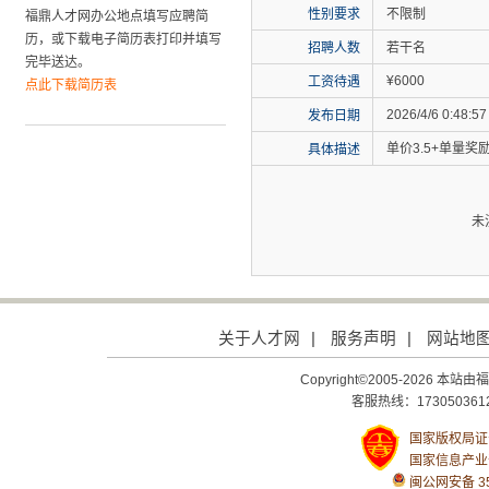
性别要求
不限制
福鼎人才网办公地点填写应聘简
历，或下载电子简历表打印并填写
招聘人数
若干名
完毕送达。
¥6000
工资待遇
点此下载简历表
2026/4/6 0:48:57
发布日期
单价3.5+单量奖励2
具体描述
未
关于人才网
|
服务声明
|
网站地
Copyright©2005-2026
客服热线：1730503612
国家版权局证号：
国家信息产业
闽公网安备 350