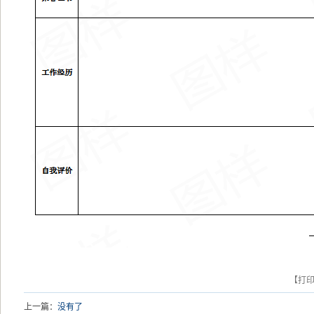
【打
上一篇：
没有了