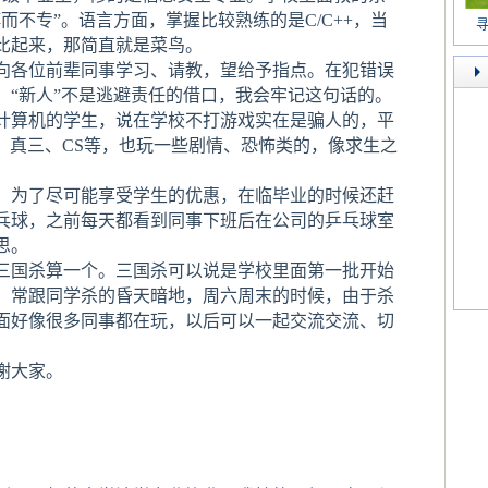
而不专”。语言方面，掌握比较熟练的是C/C++，当
寻
比起来，那简直就是菜鸟。
各位前辈同事学习、请教，望给予指点。在犯错误
，“新人”不是逃避责任的借口，我会牢记这句话的。
算机的学生，说在学校不打游戏实在是骗人的，平
a、真三、CS等，也玩一些剧情、恐怖类的，像求生之
为了尽可能享受学生的优惠，在临毕业的时候还赶
乓球，之前每天都看到同事下班后在公司的乒乓球室
思。
国杀算一个。三国杀可以说是学校里面第一批开始
。常跟同学杀的昏天暗地，周六周末的时候，由于杀
面好像很多同事都在玩，以后可以一起交流交流、切
谢大家。