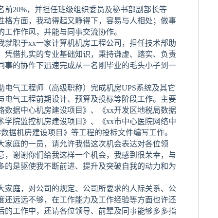
20%，并担任班级组织委员及秘书部副部长等
；性格方面，我动得起又静得下，容易与人相处；做事
的工作作风，并能与同事交流协作。
就职于xx一家计算机机房工程公司，担任技术部助
，凭借扎实的专业基础知识，秉持谦虚、踏实、负责
同事的协作下迅速完成从一名刚毕业的毛头小子到一
气工程师（高级职称）完成机房UPS系统及其它
与电气工程前期设计、预算及投标等阶段工作。主要
路数据中心机房建设项目》、《xx开发区地税局数据
术学院监控机房建设项目》、《xx市中心医院网络中
学数据机房建设项目》等工程的投标文件编写工作。
大家庭的一员，请允许我借这次机会表达对各位领
意，谢谢你们给我这样一个机会，我感到很荣幸，与
多的是驱使我不断前进、提升及突破自我的动力和为
大家庭，对公司的规定、公司所要求的人际关系、公
度还远远不够，在工作能力及工作经验等方面也许还
后的工作中，还请各位领导、前辈及同事能够多多指