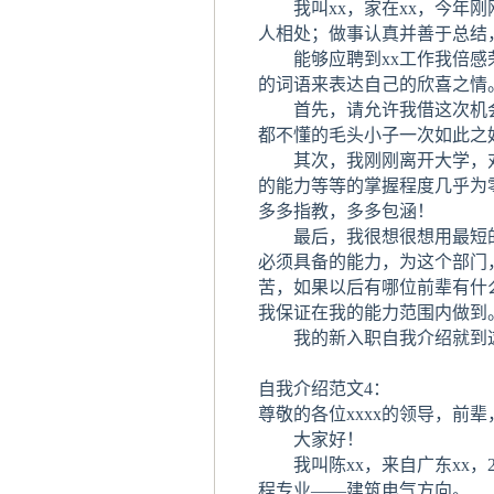
我叫xx，家在xx，今年刚
人相处；做事认真并善于总结
能够应聘到xx工作我倍感
的词语来表达自己的欣喜之情
首先，请允许我借这次机会
都不懂的毛头小子一次如此之
其次，我刚刚离开大学，对
的能力等等的掌握程度几乎为
多多指教，多多包涵！
最后，我很想很想用最短的
必须具备的能力，为这个部门
苦，如果以后有哪位前辈有什
我保证在我的能力范围内做到
我的新入职自我介绍就到这
自我介绍范文4：
尊敬的各位xxxx的领导，前
大家好！
我叫陈xx，来自广东xx，2
程专业——建筑电气方向。