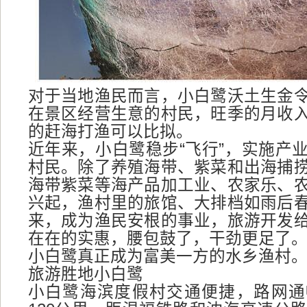
对于当地渔民而言，小白鹭沃土生金
在景区经营生意的村民，旺季的月收
的赶海打渔可以比拟。
近年来，小白鹭稳步“飞行”，实施产
村民。除了养殖海带、紫菜和出海捕
海带紫菜等海产品加工业、农家乐、
兴起，渔村里的旅馆、大排档如雨后
来，成为渔民安根的事业，旅游开发
在在的实惠，腰包鼓了，干劲更足了
小白鹭真正成为富美一方的水乡渔村
旅游胜地小白鹭
小白鹭海滨度假村交通便捷，路网通