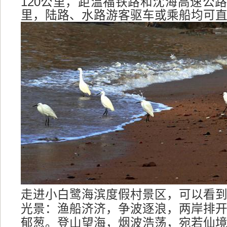
120公里，距温福铁路和沈海高速公路
里，陆路、水路游客驱车或乘船均可
走进小白鹭海滨度假村景区，可以看
光景：渔船济济，争波逐浪，两岸排
郁葱。登山望海，烟波浩荡，宛若仙境