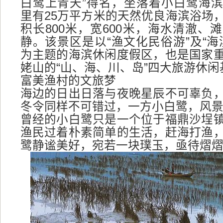
白鹭上青天”得名，坐落着小白鹭海
里有25万平方米的天然优良海滨浴场
积长800米，宽600米，海水清澈、
静。该景区是以“渔文化民俗游”及“海
为主题的海滨休闲度假区，也是国家
姥山的“山、海、川、岛”四大旅游休闲
富美渔村的文旅梦
海边的日出日落与夜晚星辰不可辜负
冬令同样不可错过，一方小白鹭，风
曾经的小白鹭只是一个位于福鼎沙埕
渔民过着朴素简单的生活，赶海打渔
鹭静谧美好，宛若一块璞玉，亟待熠