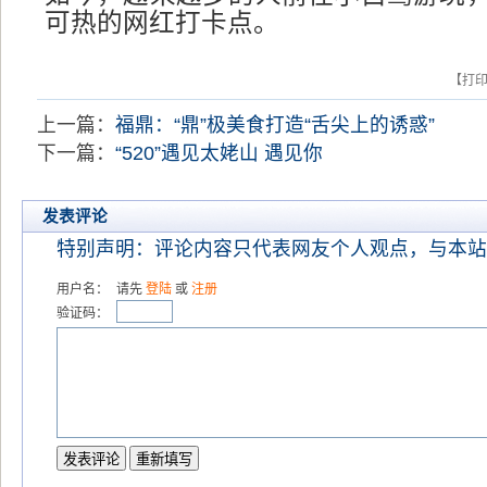
可热的网红打卡点。
【打
上一篇：
福鼎：“鼎”极美食打造“舌尖上的诱惑”
下一篇：
“520”遇见太姥山 遇见你
发表评论
特别声明：评论内容只代表网友个人观点，与本站
用户名：
请先
登陆
或
注册
验证码：