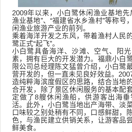
2009年以来，小白鹭休闲渔业基地先
渔业基地”、“福建省水乡渔村”等称号
闲渔业旅游产业的前列。
乘着海洋开发之东风，带着渔村人民
鹭正式“起飞”。
小白鹭具备海洋、沙滩、空气、阳光
素，拥有巨大的开发潜力。福鼎小白
限公司总经理陈文猛曾介绍，小白鹭
营开发的，但一直未见良好效益。200
造纯粹海滨度假区的思路，结合当地
合开发，除了景区休闲服务的基本配
定做了8艘休闲渔船，供游客出海垂
活。此外，小白鹭当地出产海带、淡
口味较之别处稍有不同，口感鲜甜，
色，与渔民建立供销关系，让游客品
鲜美食。