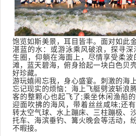
饱览如斯美景，耳目皆丰。面对如此
湛蓝的水：或游泳乘风破浪，探寻深
生圈，仰躺在海面上，尽情享受柔波
滩，蓝天碧海，俯身拾起一块白色贝
好珍藏。
游玩嬉闹忘我，身心盛宴。刺激的海
忘记现实的烦恼：海上飞艇劈波斩浪
客的整颗心也起飞了;乘坐休闲渔船
迎面吹拂的海风，带着丝丝咸味;还
转太空气球、水上蹦床、三柱蹦极、
托车、海滨垂钓、篝火晚会等活动，
不暇接。