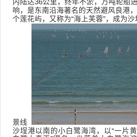
内陆达36公里，终年不淤，万吨轮船
响，是东南沿海著名的天然避风良港
个莲花屿，又称为“海上芙蓉”，成为
景线
沙埕港以南的小白鹭海湾，以“一片