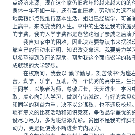
点经济来源，现在这个家仍旧靠年龄越来越大的的
身体一年不如一年，还有高血压病，劳动能力远不
地卖粮那点钱维持基本生活，姐姐已经辍学，可爸
上高中，来改变我的人生。高中的生活让我的家庭
的学费，我的入学学费都是爸爸跑遍了亲戚之后凑
我自知家中的困难，因此决定要靠读书来摆脱现
靠自己的行动来证明，知识改变命运。我要努力学
以希望得到政府的帮助，帮助我这个面临辍学的孩
成就我的大学梦想。
在校期间，我会以“勤学勤思，刻苦读书”为座
苦，勤学，乐学，互助，做一个优秀的高中生。生
于同学。以能者为师，尊敬师长，天天进步。学习
取，虚心向别人学习，做到有错就改，有好的意见
和同学的利益为重，决不以公谋私，也不违反校规
项有意义的比赛活动和知识竞赛，争做品学兼优的
设尽心尽力，多为班级添光彩。贫困不是我的绊脚
动力，更是促使我不断进步的内驱力。