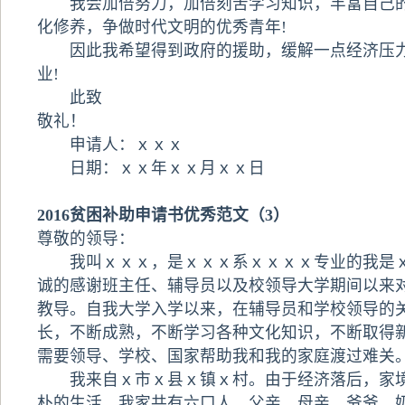
我会加倍努力，加倍刻苦学习知识，丰富自己的
化修养，争做时代文明的优秀青年!
因此我希望得到政府的援助，缓解一点经济压力
业!
此致
敬礼！
申请人：ｘｘｘ
日期：ｘｘ年ｘｘ月ｘｘ日
2016贫困补助申请书优秀范文（3）
尊敬的领导：
我叫ｘｘｘ，是ｘｘｘ系ｘｘｘｘ专业的我是ｘ
诚的感谢班主任、辅导员以及校领导大学期间以来
教导。自我大学入学以来，在辅导员和学校领导的
长，不断成熟，不断学习各种文化知识，不断取得
需要领导、学校、国家帮助我和我的家庭渡过难关
我来自ｘ市ｘ县ｘ镇ｘ村。由于经济落后，家境
朴的生活。我家共有六口人，父亲、母亲、爷爷、