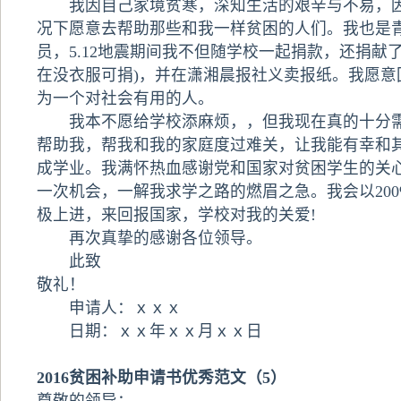
我因自己家境贫寒，深知生活的艰辛与不易，因
况下愿意去帮助那些和我一样贫困的人们。我也是
员，5.12地震期间我不但随学校一起捐款，还捐献
在没衣服可捐)，并在潇湘晨报社义卖报纸。我愿意
为一个对社会有用的人。
我本不愿给学校添麻烦，，但我现在真的十分需
帮助我，帮我和我的家庭度过难关，让我能有幸和
成学业。我满怀热血感谢党和国家对贫困学生的关
一次机会，一解我求学之路的燃眉之急。我会以20
极上进，来回报国家，学校对我的关爱!
再次真挚的感谢各位领导。
此致
敬礼！
申请人：ｘｘｘ
日期：ｘｘ年ｘｘ月ｘｘ日
2016贫困补助申请书优秀范文（5）