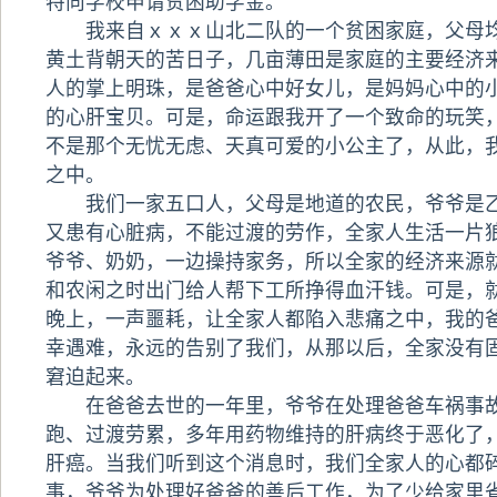
特向学校申请贫困助学金。
我来自ｘｘｘ山北二队的一个贫困家庭，父母均
黄土背朝天的苦日子，几亩薄田是家庭的主要经济
人的掌上明珠，是爸爸心中好女儿，是妈妈心中的
的心肝宝贝。可是，命运跟我开了一个致命的玩笑
不是那个无忧无虑、天真可爱的小公主了，从此，
之中。
我们一家五口人，父母是地道的农民，爷爷是乙
又患有心脏病，不能过渡的劳作，全家人生活一片
爷爷、奶奶，一边操持家务，所以全家的经济来源
和农闲之时出门给人帮下工所挣得血汗钱。可是，
晚上，一声噩耗，让全家人都陷入悲痛之中，我的
幸遇难，永远的告别了我们，从那以后，全家没有
窘迫起来。
在爸爸去世的一年里，爷爷在处理爸爸车祸事故
跑、过渡劳累，多年用药物维持的肝病终于恶化了
肝癌。当我们听到这个消息时，我们全家人的心都
事，爷爷为处理好爸爸的善后工作，为了少给家里