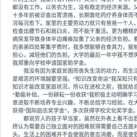
都没有工作，以务农为生，没有稳定的经济来源。
十多年前被诊查出胃溃疡，长期靠吃药疗养身体而
况每况愈下。家里的主要劳动力就只有爸爸一个人
检查出腰节石和肩臼炎，而不能干重活。更为糟糕
病突发导致身体半边瘫痪加重了父亲的经济负担。
的弟弟四处筹集学费时，我多想能够自食其力，能
担心，减轻他们的负担。大学的最后一年中我不想失
我郑重向学校申请国家助学金。
我没有因为家庭贫困而丧失生活的动力，而生活
是艰苦的环境越要坚强。“知识改变命运”我深知只
知识才能改变家庭状况，所以在进校之前，我就给
“勤能补拙，一份耕耘一份收获”我积极主动明确学
意进取不断培养专业兴趣，不断总结学习经验。在
获得“国际励志奖学金”，多次获得学校文化奖学金
都说穷人的孩子早当家，虽然在外表上看不出我
终认为需要自己独立面对的困难就得需要自己去面
头。生活上的困难并不会使我的意志消磨，而是使