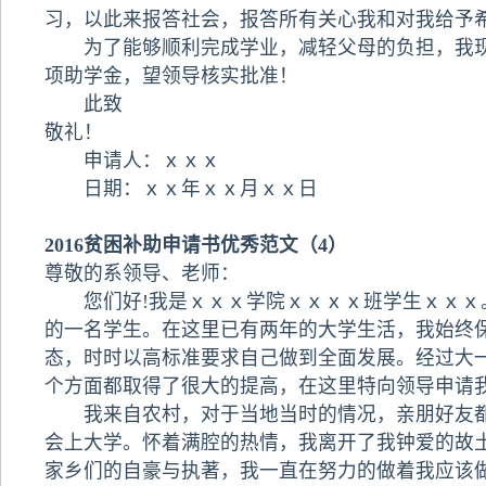
习，以此来报答社会，报答所有关心我和对我给予
为了能够顺利完成学业，减轻父母的负担，我现
项助学金，望领导核实批准！
此致
敬礼！
申请人：ｘｘｘ
日期：ｘｘ年ｘｘ月ｘｘ日
2016贫困补助申请书优秀范文（4）
尊敬的系领导、老师：
您们好!我是ｘｘｘ学院ｘｘｘｘ班学生ｘｘｘ
的一名学生。在这里已有两年的大学生活，我始终
态，时时以高标准要求自己做到全面发展。经过大
个方面都取得了很大的提高，在这里特向领导申请
我来自农村，对于当地当时的情况，亲朋好友都
会上大学。怀着满腔的热情，我离开了我钟爱的故
家乡们的自豪与执著，我一直在努力的做着我应该