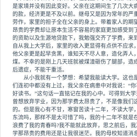
是家境并没有因此变好。父亲在这期间生了几次大
的款，经济更是不及以前。继母又是因为常年的严
劳作，家里的担子全在父亲的身上。带着家人的期
昂贵的学费却让原本生活不容易的家庭更加感受到
的资助以及生源地贷款下，我勉强交齐了学费，来
自从我上大学后，家里的收入更显得有点供不应求
他父亲更是起早贪黑，谁知天不尽人意，造化弄人
煤。不幸的是刚上几天班就被煤渣砸伤了腿部，造
后遗症，不能干重活。
从小我就有一个梦想：希望我能读大学。这也是
们连初中都没有上过，我父亲在病患中对我说：“你
好读书。”这句话一直铭记在我的心中。可得到大学
曾想放弃学业，因为那学费太昂贵了，不是像我们
的。但是我心有不甘，寒窗苦读十二年，不读大学
东流吗，那样不是太可惜了吗，我的十二年不就是
浪费了我的青春吗?我不能就此放弃，思之前后，我
学那昂贵的费用还是让我很迷茫。我的母校知道消