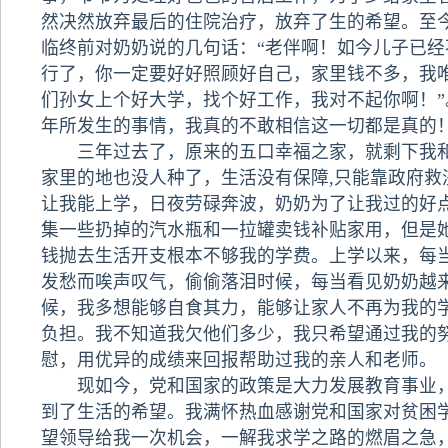
然决然放弃最后的住院治疗，放弃了生的希望。至
临终前对奶奶说的几句话：“老伴啊！如今儿子已经
行了，你一定要好好照顾好自己，家里钱不多，我
们孙女上个好大学，找个好工作，我对不起你啊！”
年所发生的事情，我真的不敢相信这一切都是真的
三年过去了，原来的五口幸福之家，就剩下我和
家里的地也没人种了，生活没有保障,只能靠政府救
让我能上学，日夜劳碌奔波，奶奶为了让我过的好
集一些扔掉的汽水瓶和一拉罐卖钱补贴家用，但是
钱抛去生活开支根本不够我的学费。上学以来，每
发愁而唉声叹气，偷偷落泪时候，每当看见奶奶越
候，我多想能够自食其力，能够让家人不再为我的
负担。我不知道我欠他们多少，我只希望通过我的
慰，用优异的成绩来回报帮助过我的亲人和老师。
现如今，党和国家的政策是大力发展教育事业，
到了生活的希望。我满怀热血感谢党和国家对贫困
望领导给我一次机会，一解我求学之路的燃眉之急