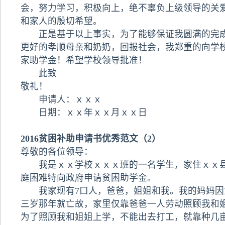
会，努力学习，积极向上，绝不辜负上级领导的关
和家人的殷切希望。
正是基于以上事实，为了能够保证我圆满的完成
更好的孝顺母亲和奶奶，回报社会，我郑重的向学
家助学金！希望学校领导批准！
此致
敬礼！
申请人：ｘｘｘ
日期：ｘｘ年ｘｘ月ｘｘ日
2016贫困补助申请书优秀范文（2）
尊敬的各位领导：
我是ｘｘ学校ｘｘｘ班的一名学生，家住ｘｘ县
庭困难特向政府申请贫困助学金。
我家现有7口人，爸爸，姐姐和我。我的妈妈因
三岁那年就亡故，家里仅靠爸爸一人劳动照顾我和
为了照顾我和姐姐上学，不能出去打工，就靠种几