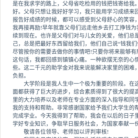
是在我求学的路上，父母省吃检用的钱把钱寄给我
好。父母只想让我好好学习，我只能用学习成绩来
报告好成绩的时候，都可以感受到父母舒心的笑容
我再接再励!早年就靠父母们远走他乡去打工挣钱为
续到现在。也许是父母们对与儿女的关爱，他们总
己，总是把最好东西留给我们，他们自己说“钱我们
尽管按你的需要去做你的事情吧!只要你将来能够有
这句话，我都回感到镇镇心痛。一种欲摆无奈的心
些。这二千元的助学金对我来说能解决家里的困难
负担。
大学阶段是我人生中一个极为重要的阶段。在这
面都获得了巨大的进步，综合素质得到了很大的提
里的大力培养以及老师在专业方面的深入指导和同
我的支持和帮助。非常感谢国家给予我们大学生的
完成学业。今天我得到了帮助，我会在以后的日子
学好专业知识，争取早日服务社会，为国家奉献一
敬请各位领导、老师加以评判审核!